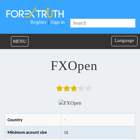
Register
|
Sign in
Language
MENU
FXOpen
Country
-
Minimum acount size
1$