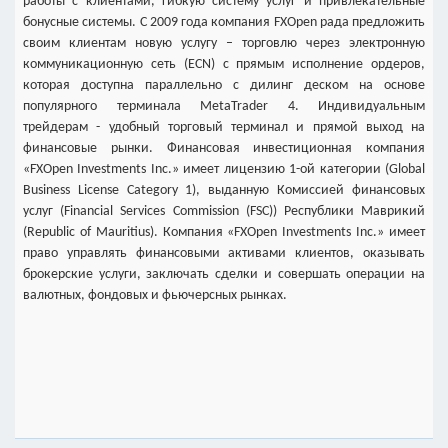
работы с клиентами, гибкую систему услуг и привлекательные
бонусные системы. С 2009 года компания FXOpen рада предложить
своим клиентам новую услугу – торговлю через электронную
коммуникационную сеть (ECN) с прямым исполнение ордеров,
которая доступна параллельно с дилинг деском на основе
популярного терминала MetaTrader 4. Индивидуальным
трейдерам - удобный торговый терминал и прямой выход на
финансовые рынки. Финансовая инвестиционная компания
«FXOpen Investments Inc.» имеет лицензию 1-ой категории (Global
Business License Category 1), выданную Комиссией финансовых
услуг (Financial Services Commission (FSC)) Республики Маврикий
(Republic of Mauritius). Компания «FXOpen Investments Inc.» имеет
право управлять финансовыми активами клиентов, оказывать
брокерские услуги, заключать сделки и совершать операции на
валютных, фондовых и фьючерсных рынках.