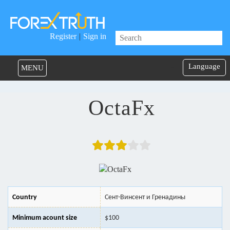
Register
|
Sign in
Language
MENU
OctaFx
Country
Сент-Винсент и Гренадины
Minimum acount size
$100