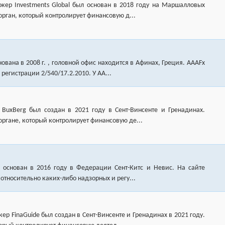
кер Investments Global был основан в 2018 году на Маршалловых
орган, который контролирует финансовую д...
вана в 2008 г. , головной офис находится в Афинах, Греция. AAAFx
 регистрации 2/540/17.2.2010. У AA...
BuxBerg был создан в 2021 году в Сент-Винсенте и Гренадинах.
ргане, который контролирует финансовую де...
л основан в 2016 году в Федерации Сент-Китс и Невис. На сайте
относительно каких-либо надзорных и регу...
р FinaGuide был создан в Сент-Винсенте и Гренадинах в 2021 году.