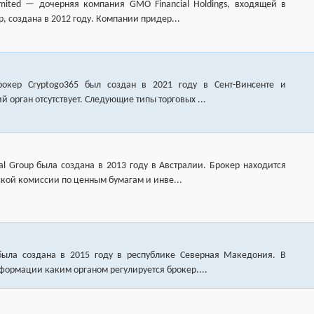
imited — дочерняя компания GMO Financial Holdings, входящей в
p, создана в 2012 году. Компании придер...
окер Cryptogo365 был создан в 2021 году в Сент-Винсенте и
 орган отсутствует. Следующие типы торговых ...
al Group была создана в 2013 году в Австралии. Брокер находится
кой комиссии по ценным бумагам и инве...
была создана в 2015 году в республике Северная Македония. В
формации каким органом регулируется брокер....