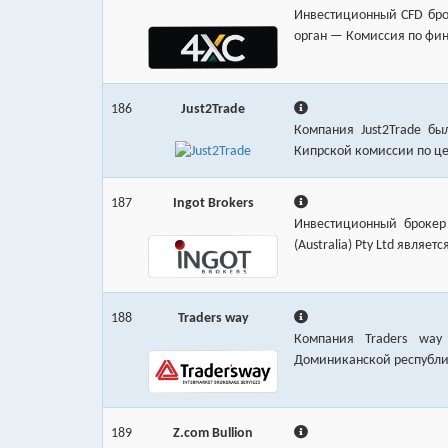
Инвестиционный CFD брок
орган — Комиссия по фин
186
Just2Trade
Компания Just2Trade бы
Кипрской комиссии по це
187
Ingot Brokers
Инвестиционный брокер 
(Australia) Pty Ltd являе
188
Traders way
Компания Traders way 
Доминиканской республик
189
Z.com Bullion