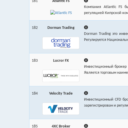
181
Atlantic FS
Компания Atlantic FS 
регуляцией Кипрской ком
182
Dorman Trading
Dorman Trading это инв
Регулируется Национальн
183
Lucror FX
Инвестиционный брокер L
Является торговым наимен
184
Velocity Trade
Инвестиционный CFD брок
зарегистрирован и регул
185
4XC Broker