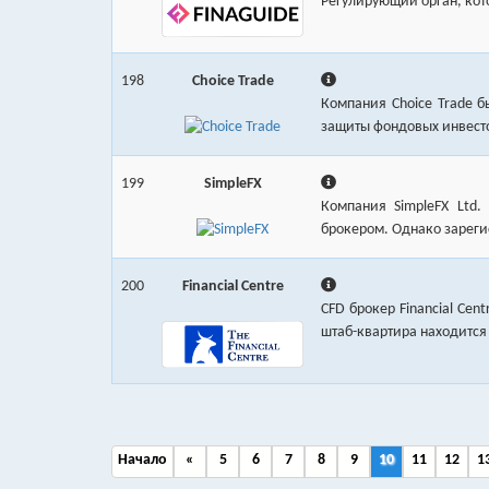
Регулирующий орган, кот
198
Choice Trade
Компания Choice Trade 
защиты фондовых инвесто
199
SimpleFX
Компания SimpleFX Ltd
брокером. Однако зарегис
200
Financial Centre
CFD брокер Financial Cen
штаб-квартира находится 
Начало
«
5
6
7
8
9
10
11
12
1