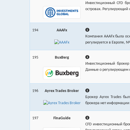
Инвестиционный CFD бро
островах. Регулирующий 
194
AAAFx
Компания AAAFx была осно
регулируется в Европе, №
195
BuxBerg
Инвестиционный брокер 
Данные о регулирующем о
196
Ayrex Trades Broker
Брокер Ayrex Trades бы
брокера нет информации 
197
FinaGuide
CFD инвестиционный броке