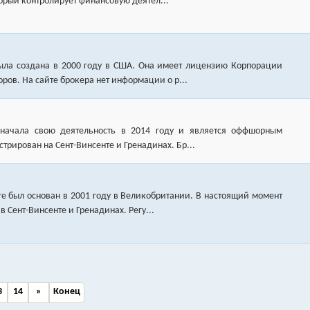
орый контролирует финансовую деятел...
была создана в 2000 году в США. Она имеет лицензию Корпорации
ров. На сайте брокера нет информации о р...
. начала свою деятельность в 2014 году и является оффшорным
трирован на Сент-Винсенте и Гренадинах. Бр...
tre был основан в 2001 году в Великобритании. В настоящий момент
в Сент-Винсенте и Гренадинах. Регу...
3
14
»
Конец