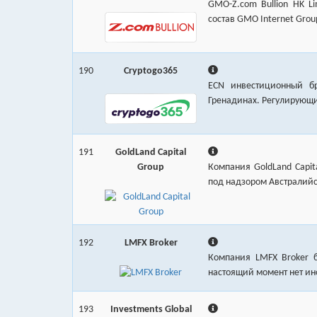
GMO-Z.com Bullion HK L
состав GMO Internet Grou
190
Cryptogo365
ECN инвестиционный бр
Гренадинах. Регулирующий
191
GoldLand Capital
Group
Компания GoldLand Capit
под надзором Австралийс
192
LMFX Broker
Компания LMFX Broker 
настоящий момент нет ин
193
Investments Global