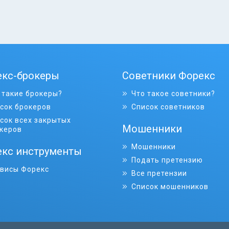
екс-брокеры
Советники Форекс
 такие брокеры?
Что такое советники?
сок брокеров
Список советников
сок всех закрытых
Мошенники
керов
Мошенники
кс инструменты
Подать претензию
висы Форекс
Все претензии
Список мошенников