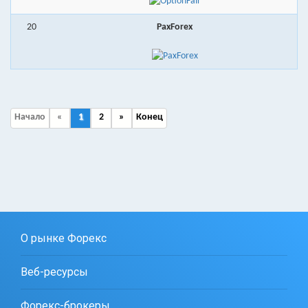
20
PaxForex
Начало
«
1
2
»
Конец
О рынке Форекс
Веб-ресурсы
Форекс-брокеры