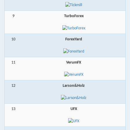
9
TurboForex
10
ForexYard
11
VerumFX
12
Larson&Holz
13
UFX