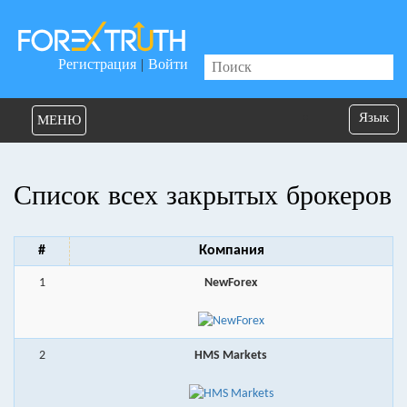
Регистрация
|
Войти
Язык
МЕНЮ
Список всех закрытых брокеров
#
Компания
1
NewForex
2
HMS Markets