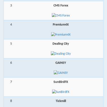
3
CMS Forex
4
Premium4X
5
Dealing City
6
GAINSY
7
SunBirdFX
8
Tickmill