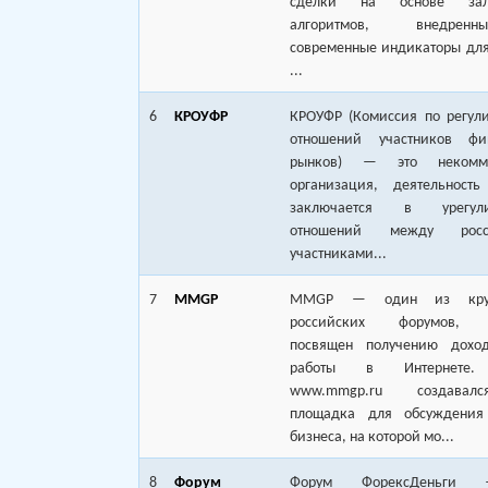
сделки на основе зал
алгоритмов, внедре
современные индикаторы для
...
6
КРОУФР
КРОУФР (Комиссия по регул
отношений участников фи
рынков) — это некомме
организация, деятельность
заключается в урегули
отношений между росс
участниками...
7
MMGP
MMGP — один из круп
российских форумов, 
посвящен получению дохо
работы в Интернете.
www.mmgp.ru создава
площадка для обсуждения
бизнеса, на которой мо...
8
Форум
Форум ФорексДеньги