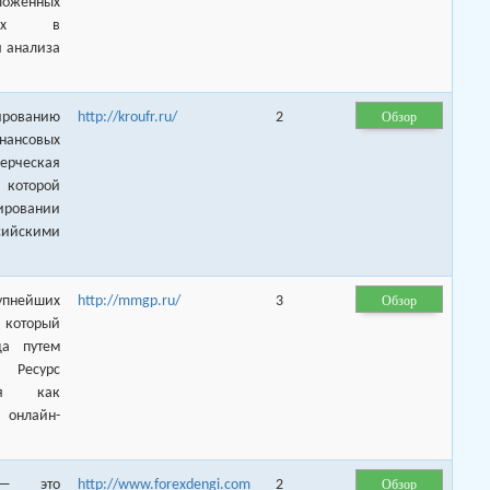
оженных
нных в
 анализа
Обзор
ированию
http://kroufr.ru/
2
нансовых
рческая
 которой
ровании
ийскими
Обзор
нейших
http://mmgp.ru/
3
который
да путем
 Ресурс
лся как
 онлайн-
Обзор
 — это
http://www.forexdengi.com
2