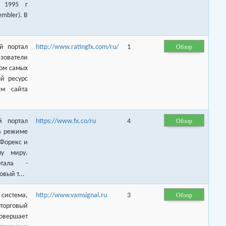
 1995 г
sembler). В
Обзор
й портал
http://www.ratingfx.com/ru/
1
зователи
гом самых
й ресурс
ям сайта
Обзор
й портал
https://www.fx.co/ru
4
 в режиме
 Форекс и
у миру.
ртала -
вый т...
Обзор
 система,
http://www.vamsignal.ru
3
 торговый
овершает