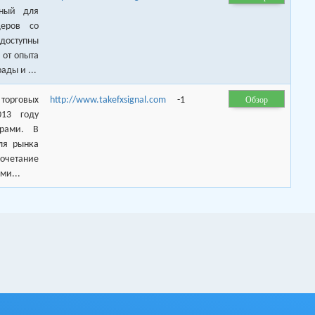
нный для
деров со
 доступны
от опыта
ады и ...
Обзор
орговых
http://www.takefxsignal.com
-1
013 году
ерами. В
ля рынка
сочетание
ми...