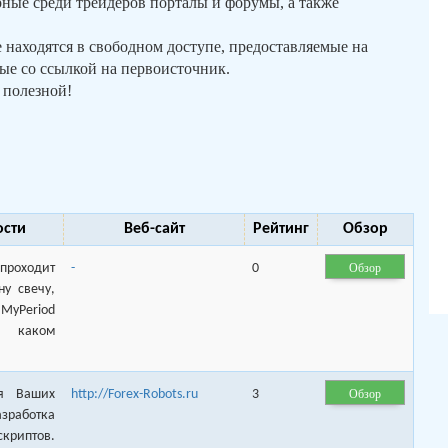
рные среди трейдеров порталы и форумы, а также
 находятся в свободном доступе, предоставляемые на
ые со ссылкой на первоисточник.
 полезной!
ости
Веб-сайт
Рейтинг
Обзор
Обзор
 проходит
-
0
ну свечу,
yPeriod
 каком
Обзор
ия Ваших
http://Forex-Robots.ru
3
работка
скриптов.