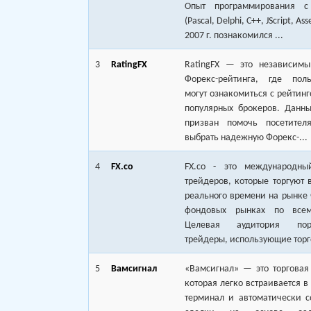
Опыт программирования с
(Pascal, Delphi, C++, JScript, As
2007 г. познакомился ...
3
RatingFX
RatingFX — это независимы
Форекс-рейтинга, где поль
могут ознакомиться с рейтин
популярных брокеров. Данны
призван помочь посетител
выбрать надежную Форекс-...
4
FX.co
FX.co - это международны
трейдеров, которые торгуют
реального времени на рынке
фондовых рынках по всем
Целевая аудитория по
трейдеры, использующие торго
5
Вамсигнал
«Вамсигнал» — это торговая
которая легко встраивается в
терминал и автоматически с