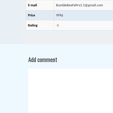
E-mail
BumbleBeeFxPro1.5@gmail.com
Price
999$
Rating
-1
Add comment