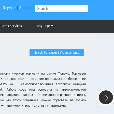
Register
|
Sign in
Forex services
Language
Back to Expert Advisor List
втоматической торговли на рынке Форекс. Торговый
X, которая создает торговое программное обеспечение
советника — самообновляющийся алгоритм, который
ий. Работа советника основана на автоматической
ем защитной системы от внезапного разворота цены,
мощью этого советника можно торговать не только
и — например, инвестиционными активами.