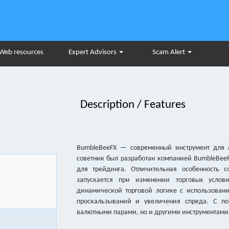
Web resources
Expert Advisors
Scam Alert
Description / Features
BumbleBeeFX — современный инструмент для а
советник был разработан компанией BumbleBeeF
для трейдинга. Отличительная особенность 
запускается при изменении торговых услов
динамической торговой логике с использовани
проскальзываний и увеличения спреда. С по
валютными парами, но и другими инструментам