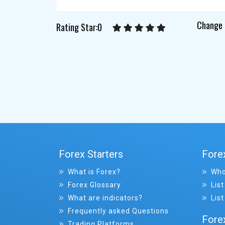
Change 
Rating Star:0
Forex Starters
Fore
What is Forex?
Who
Forex Glossary
List
What are indicators?
List
Frequently asked Questions
Fore
Trading Platforms