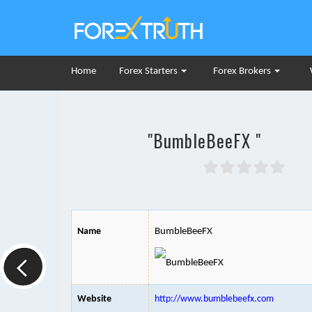
Home
Forex Starters
Forex Brokers
"BumbleBeeFX "
Name
BumbleBeeFX
Website
http://www.bumblebeefx.com