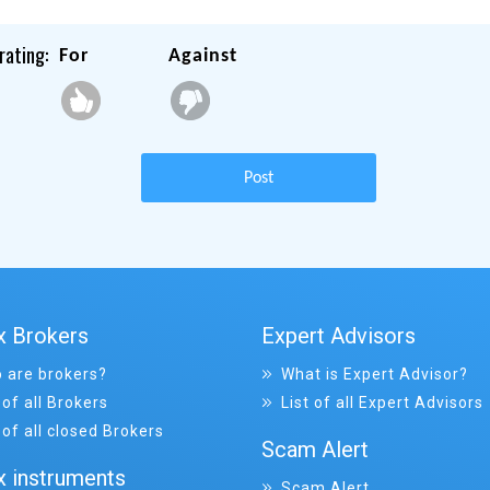
rating:
For
Against
Post
x Brokers
Expert Advisors
 are brokers?
What is Expert Advisor?
 of all Brokers
List of all Expert Advisors
 of all closed Brokers
Scam Alert
x instruments
Scam Alert